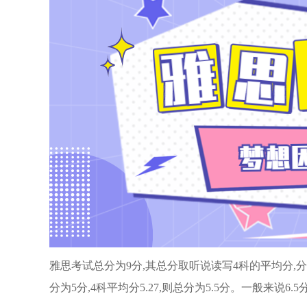
雅思考试总分为9分,其总分取听说读写4科的平均分,分值为0.
分为5分,4科平均分5.27,则总分为5.5分。一般来说6.