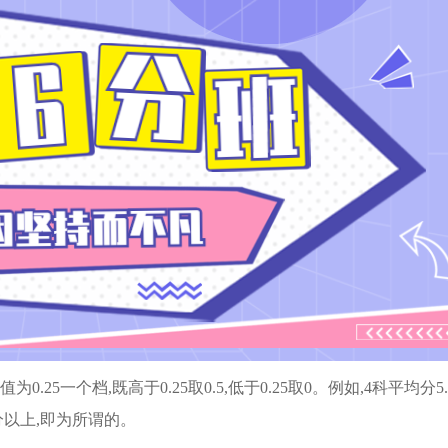
25一个档,既高于0.25取0.5,低于0.25取0。例如,4科平均分5.
5分以上,即为所谓的。