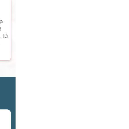
学
规
，助
。