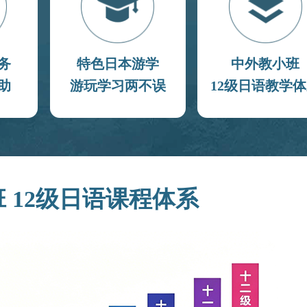
务
特色日本游学
中外教小班
助
游玩学习两不误
12级日语教学
 12级日语课程体系