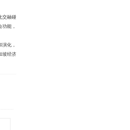
化交融碰
会功能，
和演化，
加坡经济