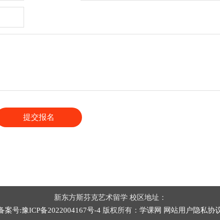
提交报名
新东方斯芬克艺术留学 校区地址：
备案号:豫ICP备2022004167号-4
版权所有：
学课网
网站用户隐私协