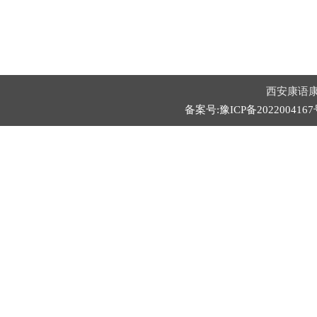
西安康语康
备案号:豫ICP备2022004167