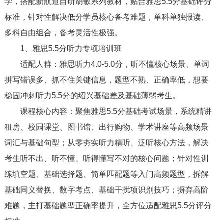
学，搭配新航道自研胡敏系列教材，贴合雅思5.5分基础评分
标准，针对性解决低分学员核心备考难题，单科单独报读、
多科自由组合，备考灵活性极强。
1、雅思5.5分听力专项培训班
适配人群：雅思听力4.0-5.0分，听不懂核心场景、单词
拼写错误多、抓不住关键信息，题型不熟、正确率低，想要
稳固冲刺听力5.5分的绍兴基础差及基础薄弱考生。
课程核心内容：聚焦雅思5.5分基础考试场景，系统精讲
租房、校园课堂、图书馆、出行购物、学术讲座等高频场景
词汇与基础句型；从零夯实听力精听、泛听核心方法，解决
考生听不出、听不懂、听得懂写不对的核心问题；针对性训
练填空题、基础选择题、简单匹配题等入门高频题型，拆解
基础同义替换、数字考点、基础干扰项识别技巧；摒弃高阶
难题，主打基础题型正确率提升，全方位适配雅思5.5分评分