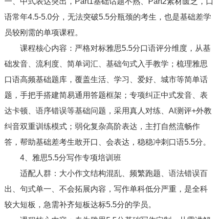
一、中式表达突出，Part1基础话题不熟、Part2素材匮乏，口
语常年4.5-5.0分，无法突破5.5分瓶颈的考生，也是基础差学
员较刚需的单项课程。
课程核心内容：严格对标雅思5.5分口语评分维度，从基
础发音、流利度、简单词汇、基础句式入手教学；梳理雅思
口语高频基础题库，覆盖生活、学习、爱好、城市等简单话
题，手把手搭建简易通用答题框架；专项纠正中式发音、表
达卡顿、语序错误等基础问题，采用真人对练、AI测评+外教
纠音双重训练模式；弱化复杂高阶表达，主打自然流畅作
答，帮助基础差考生敢开口、会表达，稳稳冲刺口语5.5分。
4、雅思5.5分写作专项培训班
适配人群：大小作文结构混乱、频繁跑题、语法错误百
出、句式单一、不会拓展内容，写作单科低分严重，是全科
较大短板，急需补齐短板达标5.5分的学员。