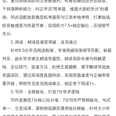
型。重点训练高阶同义替换预判、长难音频信息分层抓取、
干扰项辨析能力，纠正学员“简单题、难题大面积失分”的通
病。同步适配较新雅思机考题库与江浙本地考情，打磨临场
听音敏感度与答题节奏，实现听力7.5+稳定输出，压缩细节
失分。
2. 阅读：精读提速双突破，攻克难点
针对6.5分学员阅读瓶颈，专项突破段落细节匹配、标题
对应、超长学术难文精读等题型。精讲高阶长难句拆解逻
辑、定位技巧、提速方法，杜绝主观臆断、逐字翻译等低效
答题误区。通过高强度真题特训，实现答题速度与正确率双
重升级，帮助学员攻克阅读难点，稳定拿下阅读7+。
3. 写作：去模板化，打造7分学术逻辑
写作是雅思7分核心拉分项，7分写作严禁模板化、句式
单一、立意浅薄。课程彻底摒弃通用低分模板，针对大小作