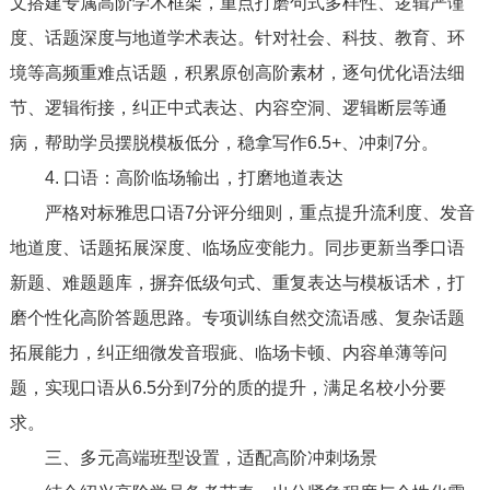
文搭建专属高阶学术框架，重点打磨句式多样性、逻辑严谨
度、话题深度与地道学术表达。针对社会、科技、教育、环
境等高频重难点话题，积累原创高阶素材，逐句优化语法细
节、逻辑衔接，纠正中式表达、内容空洞、逻辑断层等通
病，帮助学员摆脱模板低分，稳拿写作6.5+、冲刺7分。
4. 口语：高阶临场输出，打磨地道表达
严格对标雅思口语7分评分细则，重点提升流利度、发音
地道度、话题拓展深度、临场应变能力。同步更新当季口语
新题、难题题库，摒弃低级句式、重复表达与模板话术，打
磨个性化高阶答题思路。专项训练自然交流语感、复杂话题
拓展能力，纠正细微发音瑕疵、临场卡顿、内容单薄等问
题，实现口语从6.5分到7分的质的提升，满足名校小分要
求。
三、多元高端班型设置，适配高阶冲刺场景