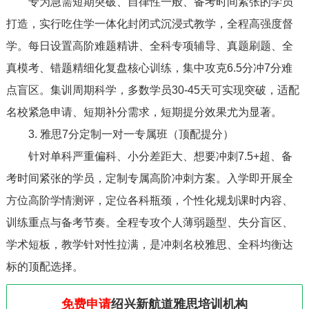
专为急需短期突破、自律性一般、备考时间紧张的学员
打造，实行吃住学一体化封闭式沉浸式教学，全程高强度督
学。每日设置高阶难题精讲、全科专项辅导、真题刷题、全
真模考、错题精细化复盘核心训练，集中攻克6.5分冲7分难
点盲区。集训周期科学，多数学员30-45天可实现突破，适配
名校紧急申请、短期补分需求，短期提分效果尤为显著。
3. 雅思7分定制一对一专属班（顶配提分）
针对单科严重偏科、小分差距大、想要冲刺7.5+超、备
考时间紧张的学员，定制专属高阶冲刺方案。入学即开展全
方位高阶学情测评，定位各科瓶颈，个性化规划课时内容、
训练重点与备考节奏。全程专攻个人薄弱题型、失分盲区、
学术短板，教学针对性拉满，是冲刺名校雅思、全科均衡达
标的顶配选择。
免费申请
绍兴新航道雅思培训机构