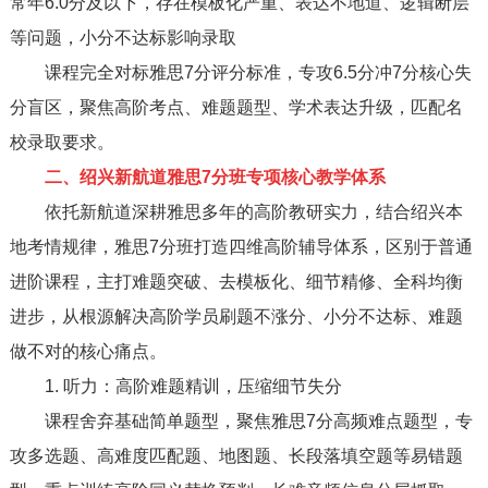
常年6.0分及以下，存在模板化严重、表达不地道、逻辑断层
等问题，小分不达标影响录取
课程完全对标雅思7分评分标准，专攻6.5分冲7分核心失
分盲区，聚焦高阶考点、难题题型、学术表达升级，匹配名
校录取要求。
二、绍兴新航道雅思7分班专项核心教学体系
依托新航道深耕雅思多年的高阶教研实力，结合绍兴本
地考情规律，雅思7分班打造四维高阶辅导体系，区别于普通
进阶课程，主打难题突破、去模板化、细节精修、全科均衡
进步，从根源解决高阶学员刷题不涨分、小分不达标、难题
做不对的核心痛点。
1. 听力：高阶难题精训，压缩细节失分
课程舍弃基础简单题型，聚焦雅思7分高频难点题型，专
攻多选题、高难度匹配题、地图题、长段落填空题等易错题