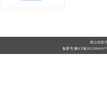
唐山优路消
备案号:豫ICP备2022004167