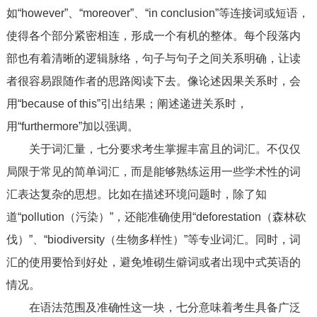
如“however”、“moreover”、“in conclusion”等连接词或短语，
使得各个部分紧密相连，形成一个有机的整体。每个段落内
部也有着清晰的逻辑脉络，句子与句子之间关系明确，让读
者很容易跟随作者的思路阅读下去。像论述因果关系时，会
用“because of this”引出结果；阐述递进关系时，
用“furthermore”加以强调。
关于词汇量，七分要求考生掌握丰富且的词汇。不仅仅
局限于常见的简单词汇，而是能够熟练运用一些学术性的词
汇表达复杂的思想。比如在描述环境问题时，除了知
道“pollution（污染）”，还能准确使用“deforestation（森林砍
伐）”、“biodiversity（生物多样性）”等专业词汇。同时，词
汇的使用要恰到好处，避免堆砌生僻词或者出现中式英语的
情况。
在语法范围及准确性这一块，七分意味着考生具备广泛